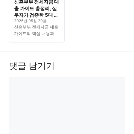
신혼부부 전세자금 대
출 가이드 총정리, 실
무자가 검증한 5대 핵
심 포인트
2026년 05월 20일
신혼부부 전세자금 대출
가이드의 핵심 내용과 자
격 조건을 실무자가 검증
한 5대 포인트로 꼼꼼하
게 정리했습니다. 꼭 필
요한 정보를 체계적으로
댓글 남기기
분석했으니 대출의 모든
것을…
댓
글