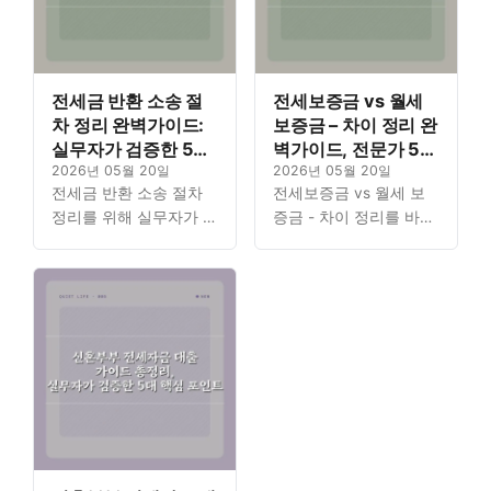
전세금 반환 소송 절
전세보증금 vs 월세
차 정리 완벽가이드:
보증금 – 차이 정리 완
실무자가 검증한 5단
벽가이드, 전문가 5대
계 핵심
2026년 05월 20일
핵심
2026년 05월 20일
전세금 반환 소송 절차
전세보증금 vs 월세 보
정리를 위해 실무자가 검
증금 - 차이 정리를 바탕
증한 핵심 5단계를 상세
으로 임대차 계약 시 꼭
히 안내합니다. 소중한
알아야 할 전문가의 5대
보증금을 지키기 위한 절
핵심 가이드를 제공합니
차를 한 번에 파악할 수
다. 복잡한 부동산 개념
있도록…
을…