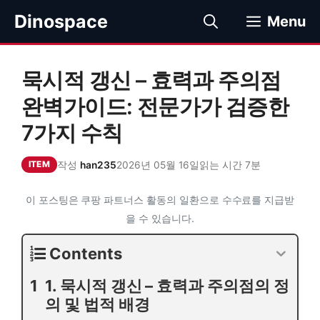
컨
Dinospace
Menu
텐
츠
로
묵시적 갱신 – 효력과 주의점
건
너
완벽가이드: 전문가가 검증한
뛰
7가지 수칙
기
작성
han235
2026년 05월 16일
읽는 시간 7분
ITEM
이 포스팅은 쿠팡 파트너스 활동의 일환으로 수수료를 지급받
을 수 있습니다.
Contents
1. 묵시적 갱신 – 효력과 주의점의 정
의 및 법적 배경