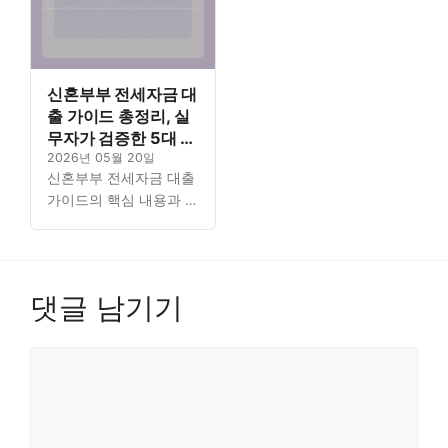
신혼부부 전세자금 대
출 가이드 총정리, 실
무자가 검증한 5대 핵
심 포인트
2026년 05월 20일
신혼부부 전세자금 대출
가이드의 핵심 내용과 자
격 조건을 실무자가 검증
한 5대 포인트로 꼼꼼하
게 정리했습니다. 꼭 필
요한 정보를 체계적으로
댓글 남기기
분석했으니 대출의 모든
것을…
댓
글