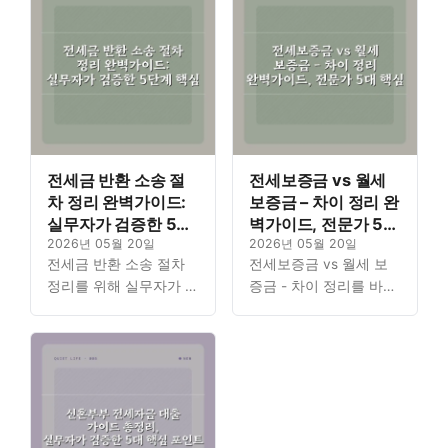
전세금 반환 소송 절
전세보증금 vs 월세
차 정리 완벽가이드:
보증금 – 차이 정리 완
실무자가 검증한 5단
벽가이드, 전문가 5대
계 핵심
2026년 05월 20일
핵심
2026년 05월 20일
전세금 반환 소송 절차
전세보증금 vs 월세 보
정리를 위해 실무자가 검
증금 - 차이 정리를 바탕
증한 핵심 5단계를 상세
으로 임대차 계약 시 꼭
히 안내합니다. 소중한
알아야 할 전문가의 5대
보증금을 지키기 위한 절
핵심 가이드를 제공합니
차를 한 번에 파악할 수
다. 복잡한 부동산 개념
있도록…
을…