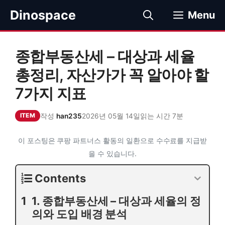
컨
Dinospace
Menu
텐
츠
로
종합부동산세 – 대상과 세율
건
너
총정리, 자산가가 꼭 알아야 할
뛰
7가지 지표
기
작성
han235
2026년 05월 14일
읽는 시간 7분
ITEM
이 포스팅은 쿠팡 파트너스 활동의 일환으로 수수료를 지급받
을 수 있습니다.
Contents
1. 종합부동산세 – 대상과 세율의 정
의와 도입 배경 분석