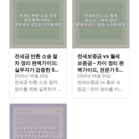
전세금 반환 소송 절
전세보증금 vs 월세
차 정리 완벽가이드:
보증금 – 차이 정리 완
실무자가 검증한 5단
벽가이드, 전문가 5대
계 핵심
2026년 05월 20일
핵심
2026년 05월 20일
전세금 반환 소송 절차
전세보증금 vs 월세 보
정리를 위해 실무자가 검
증금 - 차이 정리를 바탕
증한 핵심 5단계를 상세
으로 임대차 계약 시 꼭
히 안내합니다. 소중한
알아야 할 전문가의 5대
보증금을 지키기 위한 절
핵심 가이드를 제공합니
차를 한 번에 파악할 수
다. 복잡한 부동산 개념
있도록…
을…