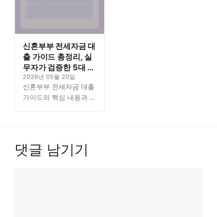
신혼부부 전세자금 대
출 가이드 총정리, 실
무자가 검증한 5대 핵
심 포인트
2026년 05월 20일
신혼부부 전세자금 대출
가이드의 핵심 내용과 자
격 조건을 실무자가 검증
한 5대 포인트로 꼼꼼하
게 정리했습니다. 꼭 필
요한 정보를 체계적으로
댓글 남기기
분석했으니 대출의 모든
것을…
댓
글