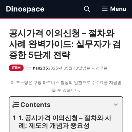
컨
Dinospace
Menu
텐
츠
로
공시가격 이의신청 – 절차와
건
너
사례 완벽가이드: 실무자가 검
뛰
증한 5단계 전략
기
작성
han235
2026년 05월 13일
읽는 시간 7분
ITEM
이 포스팅은 쿠팡 파트너스 활동의 일환으로 수수료를 지급받
을 수 있습니다.
Contents
1. 공시가격 이의신청 – 절차와 사
례: 제도의 개념과 중요성