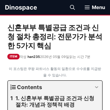
컨
Dinospace
Menu
텐
츠
로
신혼부부 특별공급 조건과 신
건
너
청 절차 총정리: 전문가가 분석
뛰
한 5가지 핵심
기
작성
han235
2026년 05월 09일
읽는 시간 7분
ITEM
이 포스팅은 쿠팡 파트너스 활동의 일환으로 수수료를 지급받
을 수 있습니다.
Contents
1. 신혼부부 특별공급 조건과 신청
절차: 개념과 정책적 배경