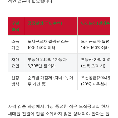
적인 접근이 필요합니다.
구분
공공분양(국민주택)
민간분양(민영주택)
항목
소득
도시근로자 월평균 소득
도시근로자 월평균 
기준
100~140% 이하
140~160% 이하
자산
부동산 2.15억 / 자동차
부동산 가액 3.31억 
요건
3,708만 원 이하
(소득 초과 시)
선정
순위별 가점제 (자녀 수, 거
우선공급(70%) 및 
방식
주 기간 등)
(20%) + 추첨제
자격 검증 과정에서 가장 중요한 점은 모집공고일 현재
세대원 전원이 집을 소유하지 않은 상태여야 한다는 원