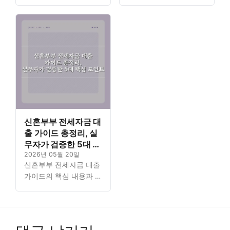
증한 핵심 5단계를 상세
으로 임대차 계약 시 꼭
히 안내합니다. 소중한
알아야 할 전문가의 5대
보증금을 지키기 위한 절
핵심 가이드를 제공합니
차를 한 번에 파악할 수
다. 복잡한 부동산 개념
있도록…
을…
신혼부부 전세자금 대
출 가이드 총정리, 실
무자가 검증한 5대 핵
심 포인트
2026년 05월 20일
신혼부부 전세자금 대출
가이드의 핵심 내용과 자
격 조건을 실무자가 검증
한 5대 포인트로 꼼꼼하
게 정리했습니다. 꼭 필
요한 정보를 체계적으로