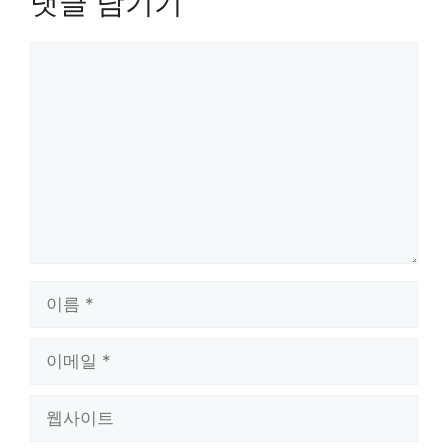
댓글 남기기
분석했으니 대출의 모든
것을…
댓
글
이
름
이
메
일
웹
사