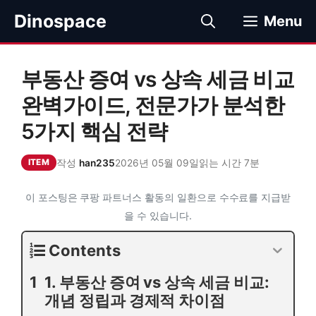
컨
Dinospace
Menu
텐
츠
로
부동산 증여 vs 상속 세금 비교
건
너
완벽가이드, 전문가가 분석한
뛰
5가지 핵심 전략
기
작성
han235
2026년 05월 09일
읽는 시간 7분
ITEM
이 포스팅은 쿠팡 파트너스 활동의 일환으로 수수료를 지급받
을 수 있습니다.
Contents
1. 부동산 증여 vs 상속 세금 비교:
개념 정립과 경제적 차이점