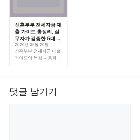
신혼부부 전세자금 대
출 가이드 총정리, 실
무자가 검증한 5대 핵
심 포인트
2026년 05월 20일
신혼부부 전세자금 대출
가이드의 핵심 내용과 자
격 조건을 실무자가 검증
한 5대 포인트로 꼼꼼하
게 정리했습니다. 꼭 필
요한 정보를 체계적으로
댓글 남기기
분석했으니 대출의 모든
것을…
댓
글