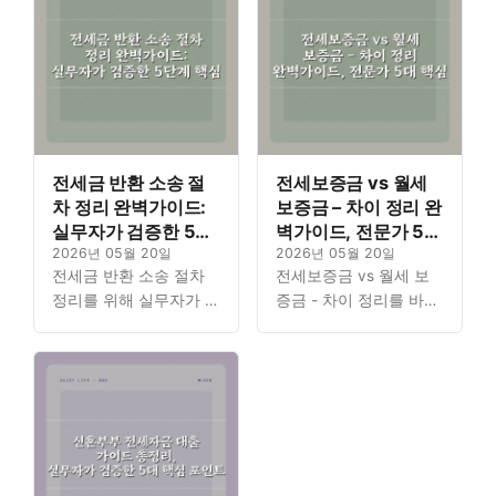
전세금 반환 소송 절
전세보증금 vs 월세
차 정리 완벽가이드:
보증금 – 차이 정리 완
실무자가 검증한 5단
벽가이드, 전문가 5대
계 핵심
2026년 05월 20일
핵심
2026년 05월 20일
전세금 반환 소송 절차
전세보증금 vs 월세 보
정리를 위해 실무자가 검
증금 - 차이 정리를 바탕
증한 핵심 5단계를 상세
으로 임대차 계약 시 꼭
히 안내합니다. 소중한
알아야 할 전문가의 5대
보증금을 지키기 위한 절
핵심 가이드를 제공합니
차를 한 번에 파악할 수
다. 복잡한 부동산 개념
있도록…
을…