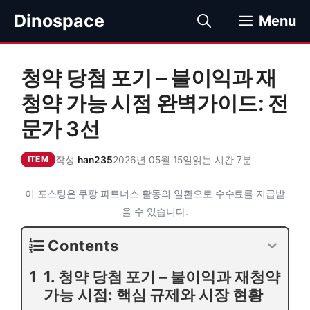
컨
Dinospace
Menu
텐
츠
로
청약 당첨 포기 – 불이익과 재
건
너
청약 가능 시점 완벽가이드: 전
뛰
문가 3선
기
작성
han235
2026년 05월 15일
읽는 시간 7분
ITEM
이 포스팅은 쿠팡 파트너스 활동의 일환으로 수수료를 지급받
을 수 있습니다.
Contents
1. 청약 당첨 포기 – 불이익과 재청약
가능 시점: 핵심 규제와 시장 현황