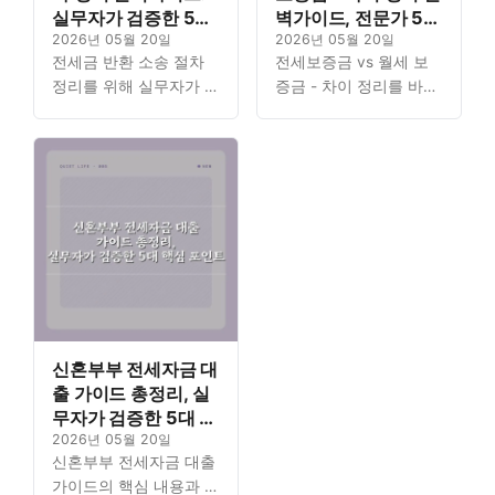
실무자가 검증한 5단
벽가이드, 전문가 5대
계 핵심
2026년 05월 20일
핵심
2026년 05월 20일
전세금 반환 소송 절차
전세보증금 vs 월세 보
정리를 위해 실무자가 검
증금 - 차이 정리를 바탕
증한 핵심 5단계를 상세
으로 임대차 계약 시 꼭
히 안내합니다. 소중한
알아야 할 전문가의 5대
보증금을 지키기 위한 절
핵심 가이드를 제공합니
차를 한 번에 파악할 수
다. 복잡한 부동산 개념
있도록…
을…
신혼부부 전세자금 대
출 가이드 총정리, 실
무자가 검증한 5대 핵
심 포인트
2026년 05월 20일
신혼부부 전세자금 대출
가이드의 핵심 내용과 자