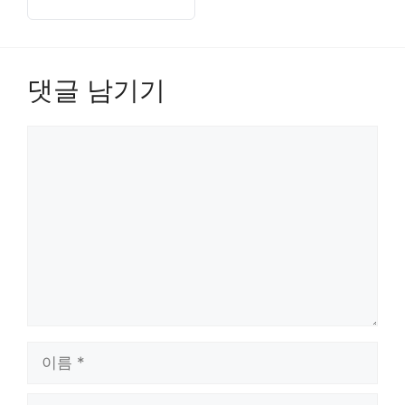
격 조건을 실무자가 검증
한 5대 포인트로 꼼꼼하
게 정리했습니다. 꼭 필
요한 정보를 체계적으로
댓글 남기기
분석했으니 대출의 모든
것을…
댓
글
이
름
이