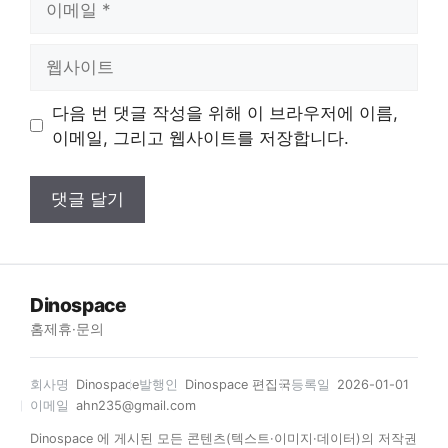
메
일
웹
사
이
다음 번 댓글 작성을 위해 이 브라우저에 이름,
트
이메일, 그리고 웹사이트를 저장합니다.
Dinospace
홈
제휴·문의
회사명
Dinospace
발행인
Dinospace 편집국
등록일
2026-01-01
이메일
ahn235@gmail.com
Dinospace 에 게시된 모든 콘텐츠(텍스트·이미지·데이터)의 저작권