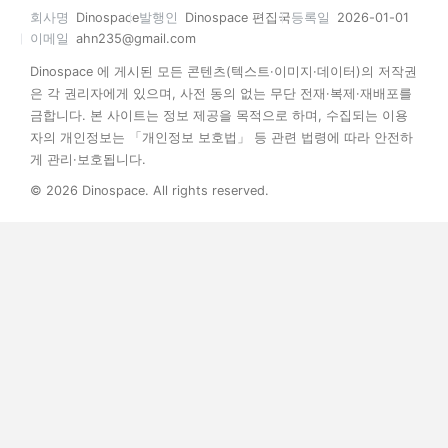
회사명
Dinospace
발행인
Dinospace 편집국
등록일
2026-01-01
이메일
ahn235@gmail.com
Dinospace 에 게시된 모든 콘텐츠(텍스트·이미지·데이터)의 저작권
은 각 권리자에게 있으며, 사전 동의 없는 무단 전재·복제·재배포를
금합니다. 본 사이트는 정보 제공을 목적으로 하며, 수집되는 이용
자의 개인정보는 「개인정보 보호법」 등 관련 법령에 따라 안전하
게 관리·보호됩니다.
© 2026 Dinospace. All rights reserved.