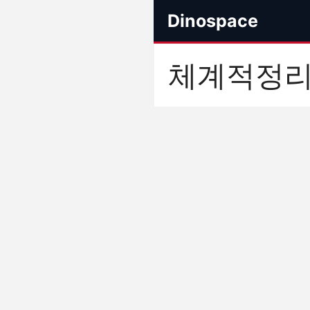
컨
Dinospace
텐
츠
로
체계적정
건
너
뛰
기