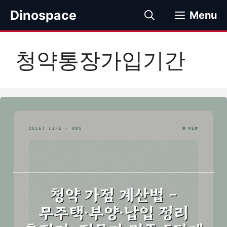
컨
Dinospace
Menu
텐
츠
로
청약통장가입기간
건
너
뛰
기