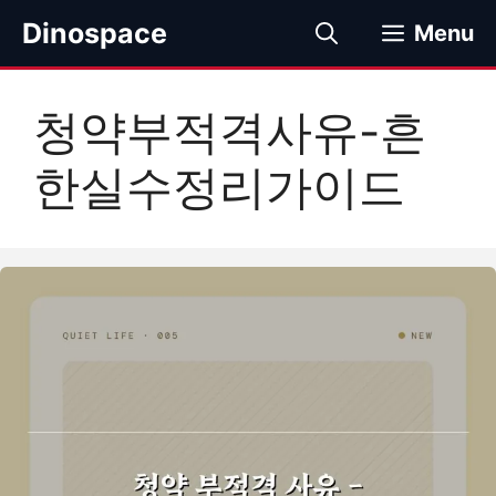
컨
Dinospace
Menu
텐
츠
로
청약부적격사유-흔
건
너
한실수정리가이드
뛰
기