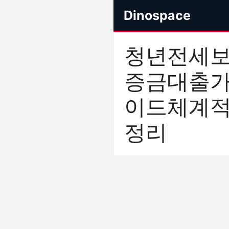
컨
Dinospace
텐
츠
로
청년전세
건
너
증금대출
뛰
기
이드체계
정리