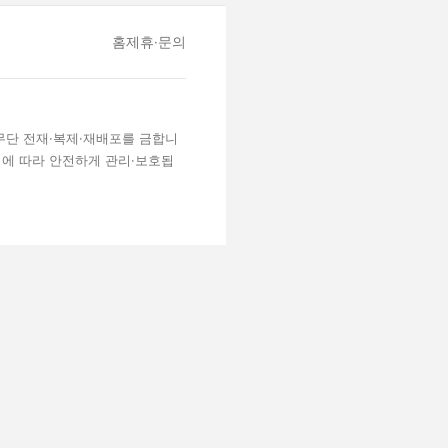
홈
제휴·문의
 무단 전재·복제·재배포를 금합니
령에 따라 안전하게 관리·보호됩