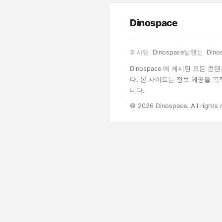
Dinospace
회사명
Dinospace
발행인
Dino
Dinospace 에 게시된 모든
다. 본 사이트는 정보 제공을 
니다.
© 2026 Dinospace. All rights 