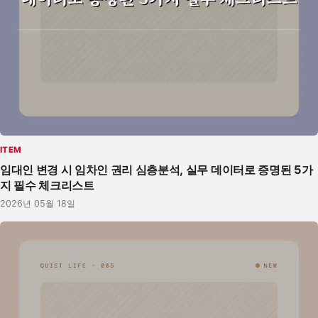
ITEM
임대인 변경 시 임차인 권리 심층분석, 실무 데이터로 증명된 5가
지 필수 체크리스트
2026년 05월 18일