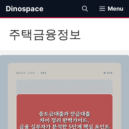
컨
Dinospace
Menu
텐
츠
로
주택금융정보
건
너
뛰
기