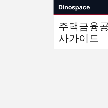
컨
Dinospace
텐
츠
로
주택금융
건
너
사가이드
뛰
기