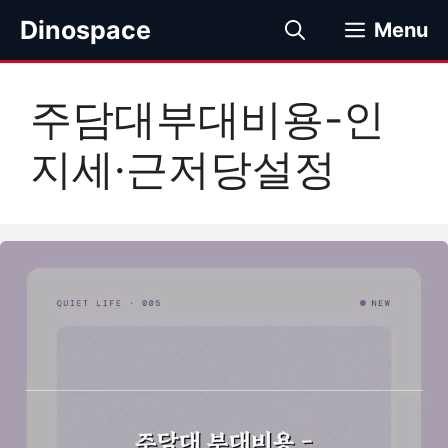
컨
Dinospace
Menu
텐
츠
로
주담대부대비용-인
건
너
지세·근저당설정
뛰
기