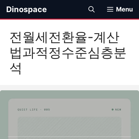
컨
Dinospace
Menu
텐
츠
로
전월세전환율-계산
건
너
법과적정수준심층분
뛰
기
석