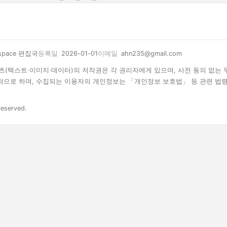
space 편집국
등록일
2026-01-01
이메일
ahn235@gmail.com
 콘텐츠(텍스트·이미지·데이터)의 저작권은 각 권리자에게 있으며, 사전 동의 없는
목적으로 하며, 수집되는 이용자의 개인정보는 「개인정보 보호법」 등 관련 법
reserved.