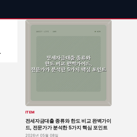
대
교
ITEM
전세자금대출 종류와 한도 비교 완벽가이
드, 전문가가 분석한 5가지 핵심 포인트
2026년 05월 08일