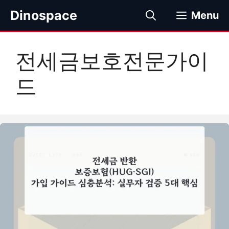
컨
Dinospace
Menu
텐
츠
로
전세금보호전문가이
건
너
드
뛰
기