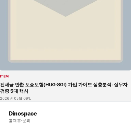
ITEM
전세금 반환 보증보험(HUG·SGI) 가입 가이드 심층분석: 실무자
검증 5대 핵심
2026년 05월 09일
Dinospace
홈
제휴·문의