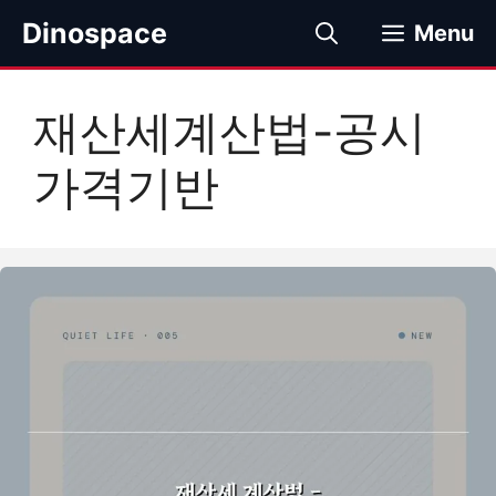
컨
Dinospace
Menu
텐
츠
로
재산세계산법-공시
건
너
가격기반
뛰
기