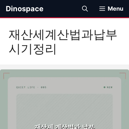
컨
Dinospace
Menu
텐
츠
로
재산세계산법과납부
건
너
시기정리
뛰
기