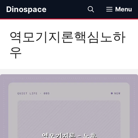
컨
Dinospace
Menu
텐
츠
로
역모기지론핵심노하
건
너
우
뛰
기