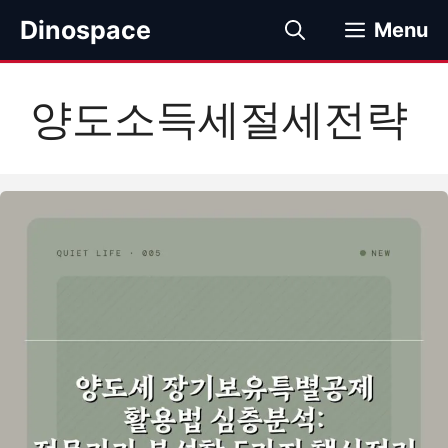
컨
Dinospace
Menu
텐
츠
로
양도소득세절세전략
건
너
뛰
기