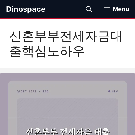
컨
Dinospace
Menu
텐
츠
로
신혼부부전세자금대
건
너
출핵심노하우
뛰
기