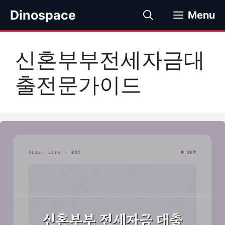
컨
Dinospace
Menu
텐
츠
로
신혼부부전세자금대
건
너
출전문가이드
뛰
기