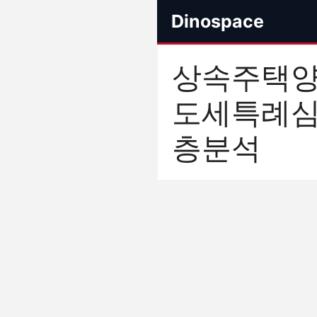
컨
Dinospace
텐
츠
로
상속주택
건
너
도세특례
뛰
기
층분석