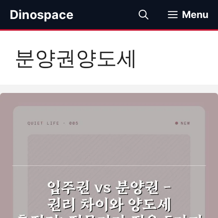
컨
Dinospace
Menu
텐
츠
로
분양권양도세
건
너
뛰
기