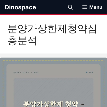
컨
Dinospace
Menu
텐
츠
로
분양가상한제청약심
건
너
층분석
뛰
기