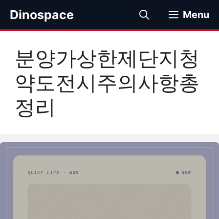
컨
Dinospace
Menu
텐
츠
로
분양가상한제단지청
건
너
약도전시주의사항총
뛰
기
정리