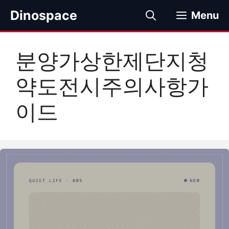
컨
Dinospace
Menu
텐
츠
로
분양가상한제단지청
건
너
약도전시주의사항가
뛰
기
이드