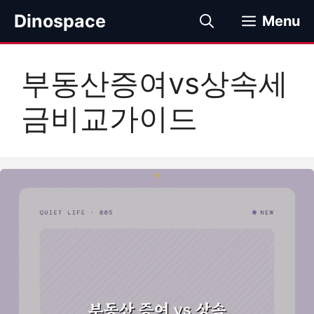
컨
Dinospace
Menu
텐
츠
로
부동산증여vs상속세
건
너
금비교가이드
뛰
기