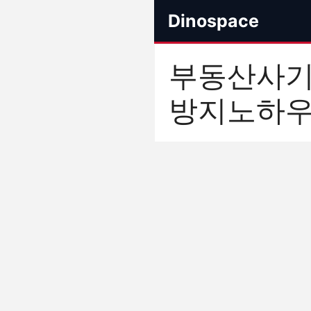
컨
Dinospace
텐
츠
로
부동산사
건
너
방지노하
뛰
기