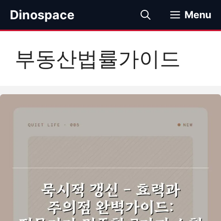
컨
Dinospace
Menu
텐
츠
로
부동산법률가이드
건
너
뛰
기