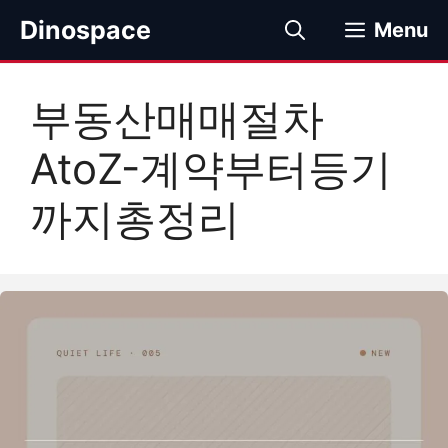
컨
Dinospace
Menu
텐
츠
로
부동산매매절차
건
너
AtoZ-계약부터등기
뛰
기
까지총정리