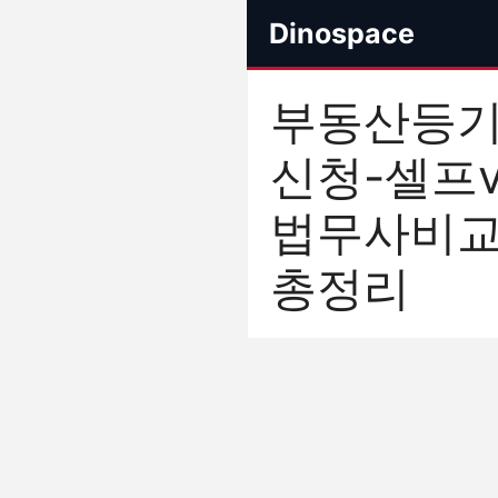
컨
Dinospace
텐
츠
로
부동산등
건
너
신청-셀프v
뛰
기
법무사비
총정리