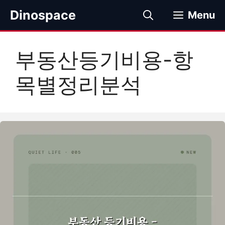
컨
Dinospace
Menu
텐
츠
로
부동산등기비용-항
건
너
목별정리분석
뛰
기