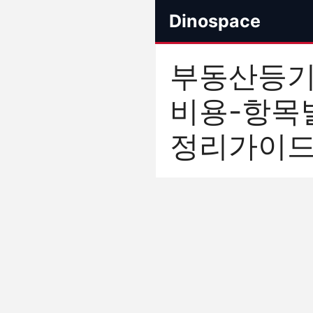
컨
Dinospace
텐
츠
로
부동산등
건
너
비용-항목
뛰
기
정리가이