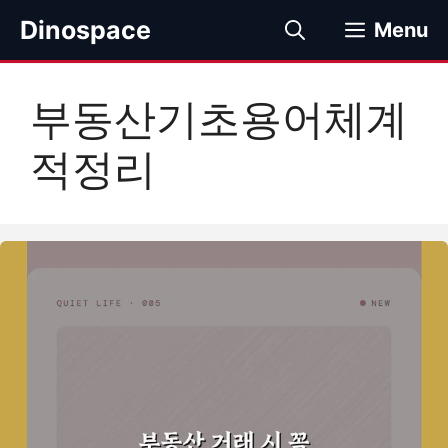
컨
Dinospace
Menu
텐
츠
로
부동산기초용어체계
건
너
적정리
뛰
기