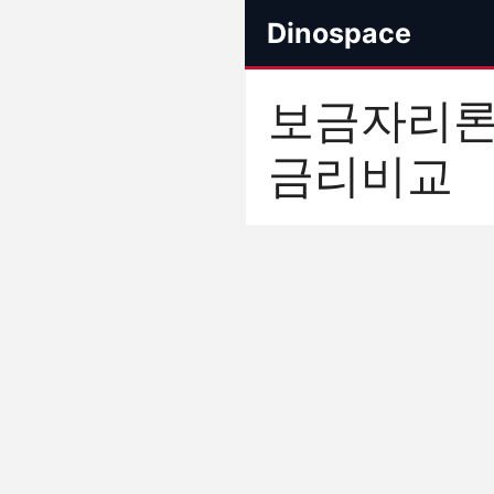
컨
Dinospace
텐
츠
로
보금자리
건
너
금리비교
뛰
기