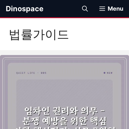
컨
Dinospace
Menu
텐
츠
로
법률가이드
건
너
뛰
기