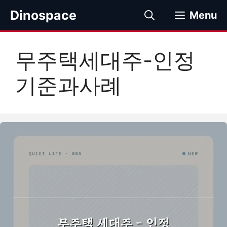
컨
Dinospace
Menu
텐
츠
로
무주택세대주-인정
건
너
기준과사례
뛰
기