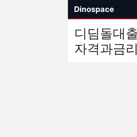
컨
Dinospace
텐
츠
로
디딤돌대출
건
너
자격과금
뛰
기