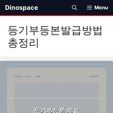
컨
Dinospace
Menu
텐
츠
로
등기부등본발급방법
건
너
총정리
뛰
기