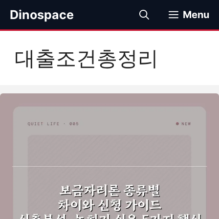
컨
Dinospace
Menu
텐
츠
로
대출조건총정리
건
너
뛰
기