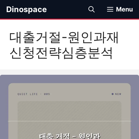
컨
Dinospace
Menu
텐
츠
로
대출거절-원인과재
건
너
신청전략심층분석
뛰
기