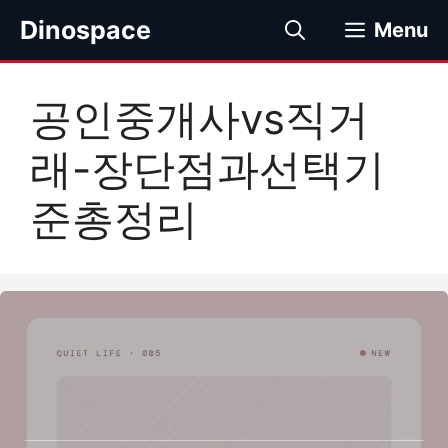
컨
Dinospace
Menu
텐
츠
로
공인중개사vs직거
건
너
래-장단점과선택기
뛰
기
준총정리