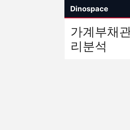
컨
Dinospace
텐
츠
로
가계부채
건
너
리분석
뛰
기